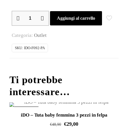
iDO
Aggiungi al carrello
–
Tuta
Categoria:
Outlet
baby
femmina
SKU:
IDO-F092-PA
in
felpa
quantità
Ti potrebbe
interessare…
IN OFFERTA!
iDO – Tuta baby femmina 3 pezzi in felpa
€
29,00
€
48,90