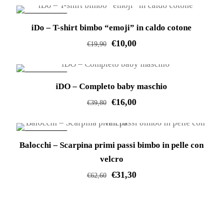
possono
più
del
essere
varianti.
IN OFFERTA!
prodotto
iDo – T-shirt bimbo “emoji” in caldo cotone
scelte
Le
€
10,00
nella
€
19,90
opzioni
pagina
Questo
possono
del
prodotto
essere
IN OFFERTA!
prodotto
iDO – Completo baby maschio
ha
scelte
€
16,00
più
nella
€
39,80
varianti.
pagina
Questo
Le
del
prodotto
IN OFFERTA!
opzioni
prodotto
Balocchi – Scarpina primi passi bimbo in pelle con
ha
possono
velcro
più
essere
€
31,30
varianti.
€
62,60
scelte
Le
Questo
nella
opzioni
prodotto
pagina
possono
ha