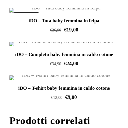
Questo
prodotto
IN OFFERTA!
iDO – Tuta baby femmina in felpa
ha
€
19,00
più
€
26,90
varianti.
Questo
Le
prodotto
IN OFFERTA!
opzioni
iDO – Completo baby femmina in caldo cotone
ha
possono
€
24,00
più
€
34,90
essere
varianti.
Questo
scelte
Le
prodotto
IN OFFERTA!
nella
opzioni
iDO – T-shirt baby femmina in caldo cotone
ha
pagina
possono
€
9,00
più
€
12,00
del
essere
varianti.
Questo
prodotto
scelte
Le
prodotto
Prodotti correlati
nella
opzioni
ha
pagina