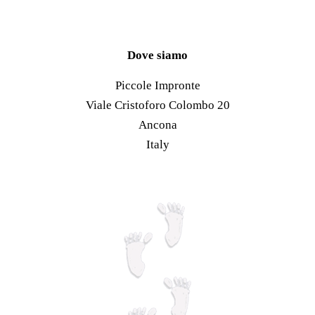
del
essere
più
prodotto
scelte
varianti.
nella
Le
Dove siamo
pagina
opzioni
Piccole Impronte
del
possono
Viale Cristoforo Colombo 20
prodotto
essere
Ancona
scelte
Italy
nella
pagina
del
prodotto