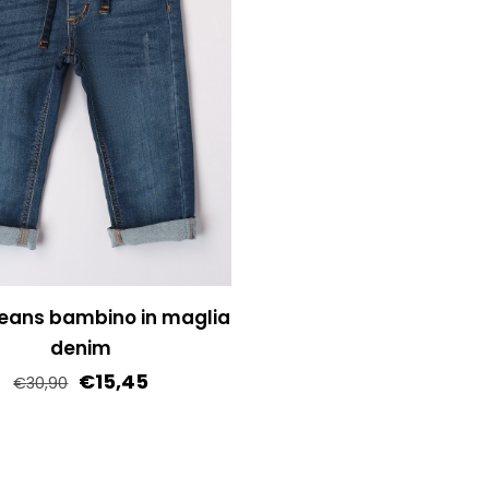
Jeans bambino in maglia
denim
€
15,45
€
30,90
Questo
prodotto
ha