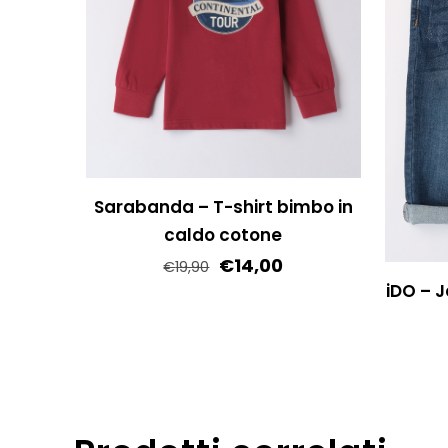
Sarabanda – T-shirt bimbo in
caldo cotone
€
14,00
€
19,90
iDO – 
Questo
prodotto
ha
più
varianti.
Le