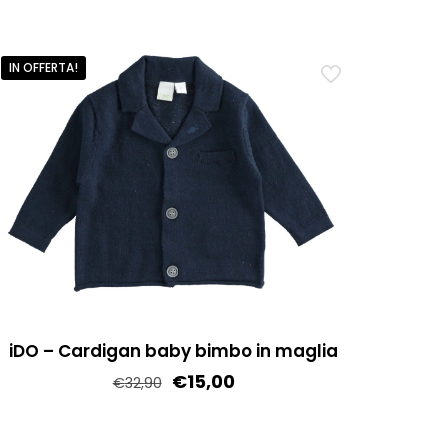
IN OFFERTA!
iDO – Cardigan baby bimbo in maglia
€
15,00
€
32,90
Questo
prodotto