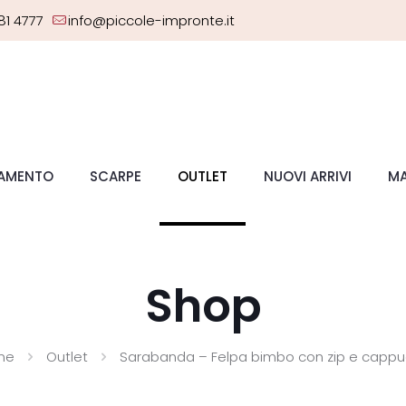
81 4777
info@piccole-impronte.it
IAMENTO
SCARPE
OUTLET
NUOVI ARRIVI
MA
Shop
me
Outlet
Sarabanda – Felpa bimbo con zip e cappu