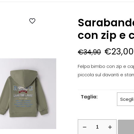
Sarabanda
con zip e
€
23,00
€
34,90
Felpa bimbo con zip e cap
piccola sul davanti e sta
Taglia:
Sarabanda
–