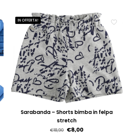
più
varianti.
IN OFFERTA!
Le
opzioni
possono
essere
scelte
nella
pagina
del
prodotto
Sarabanda – Shorts bimba in felpa
stretch
€
8,00
€
18,90