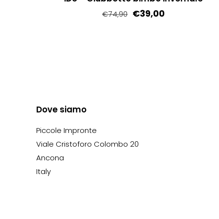
€
39,00
€
74,90
Questo
prodotto
ha
più
varianti.
Le
Dove siamo
opzioni
possono
Piccole Impronte
essere
Viale Cristoforo Colombo 20
scelte
Ancona
nella
Italy
pagina
del
prodotto