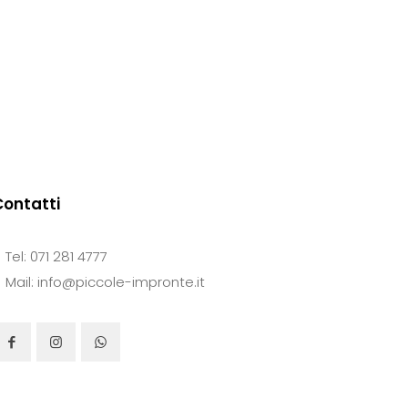
ha
più
varianti.
Le
opzioni
possono
essere
scelte
Contatti
nella
pagina
Tel: 071 281 4777
del
Mail: info@piccole-impronte.it
prodotto