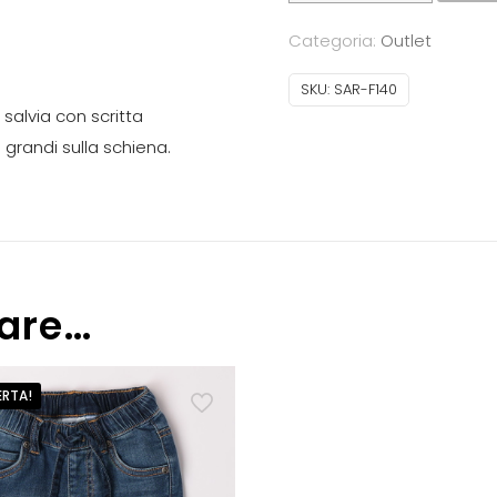
Felpa
Categoria:
Outlet
bimbo
con
SKU:
SAR-F140
zip
salvia con scritta
e
grandi sulla schiena.
cappuccio
quantità
sare…
ERTA!