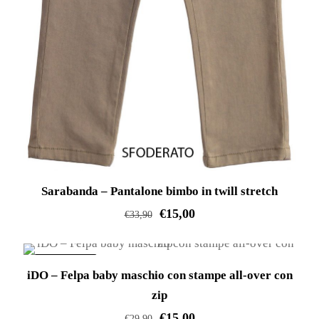
Sarabanda – Pantalone bimbo in twill stretch
€
15,00
€
33,90
Questo
prodotto
IN OFFERTA!
iDO – Felpa baby maschio con stampe all-over con
ha
zip
più
€
15,00
varianti.
€
29,90