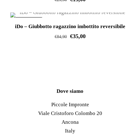
Le
Questo
opzioni
prodotto
IN OFFERTA!
possono
iDo – Giubbotto ragazzino imbottito reversibile
ha
essere
€
35,00
più
€
84,90
scelte
varianti.
Questo
nella
Le
prodotto
pagina
opzioni
ha
del
possono
più
prodotto
essere
varianti.
scelte
Le
Dove siamo
nella
opzioni
Piccole Impronte
pagina
possono
Viale Cristoforo Colombo 20
del
essere
Ancona
prodotto
scelte
Italy
nella