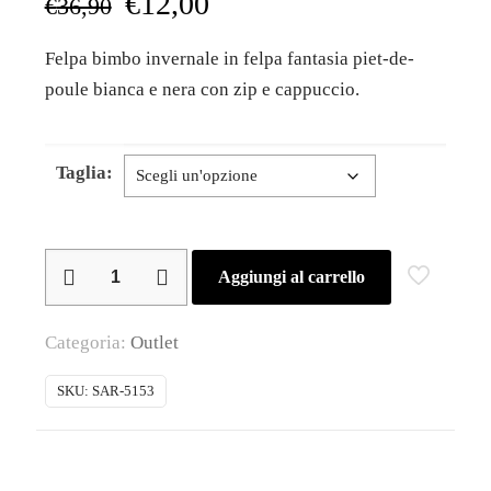
€
12,00
€
36,90
Felpa bimbo invernale in felpa fantasia piet-de-
poule bianca e nera con zip e cappuccio.
Taglia:
Sarabanda
Aggiungi al carrello
–
Felpa
Categoria:
Outlet
bimbo
con
SKU:
SAR-5153
zip
e
cappuccio