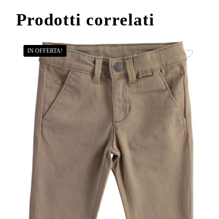
quantità
Prodotti correlati
IN OFFERTA!