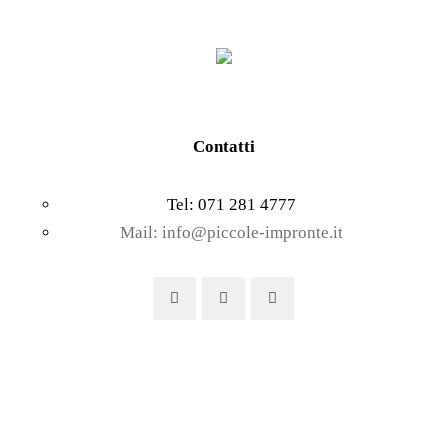
pagina
del
prodotto
Contatti
Tel: 071 281 4777
Mail: info@piccole-impronte.it