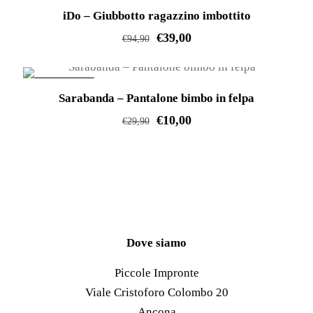
IN OFFERTA!
iDo – Giubbotto ragazzino imbottito
ha
€
39,00
più
€
94,90
varianti.
Questo
Le
prodotto
IN OFFERTA!
opzioni
Sarabanda – Pantalone bimbo in felpa
ha
possono
€
10,00
più
€
29,90
essere
varianti.
Questo
scelte
Le
prodotto
nella
opzioni
ha
pagina
possono
più
del
essere
varianti.
prodotto
scelte
Le
Dove siamo
nella
opzioni
Piccole Impronte
pagina
possono
Viale Cristoforo Colombo 20
del
essere
Ancona