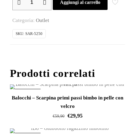
Aggiungi al carrello
–
Shorts
Categoria:
Outlet
bimba
in
SKU:
SAR-5250
felpa
stretch
quantità
Prodotti correlati
IN OFFERTA!
Balocchi – Scarpina primi passi bimbo in pelle con
velcro
€
29,95
€
59,90
Questo
prodotto