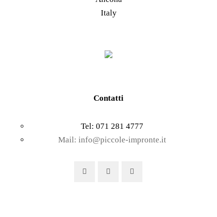
prodotto
scelte
Italy
nella
pagina
del
prodotto
Contatti
Tel: 071 281 4777
Mail: info@piccole-impronte.it