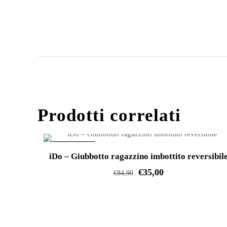
Prodotti correlati
IN OFFERTA!
iDo – Giubbotto ragazzino imbottito reversibil
€
35,00
€
84,90
Questo
prodotto
ha