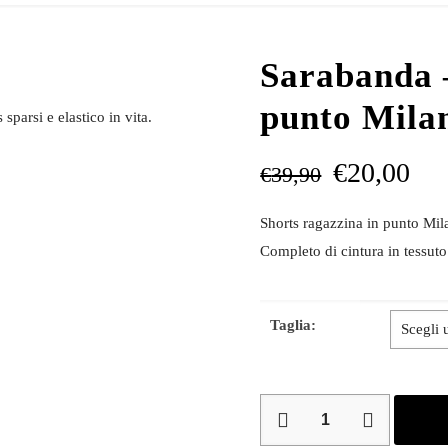
Sarabanda –
punto Mila
sparsi e elastico in vita.
€
20,00
€
39,90
Shorts ragazzina in punto Milan
Completo di cintura in tessuto
Taglia:
Sarabanda
–