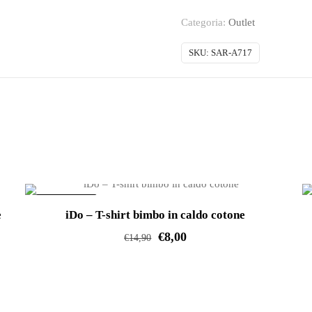
Shorts
Categoria:
Outlet
ragazzina
in
SKU:
SAR-A717
punto
Milano
quantità
IN OFFERTA!
e
iDo – T-shirt bimbo in caldo cotone
€
8,00
€
14,90
Questo
prodotto
ha