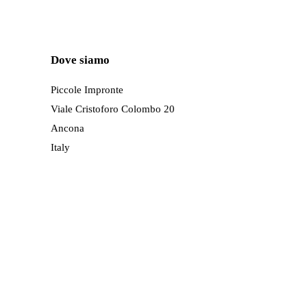
più
varianti.
Le
Dove siamo
opzioni
possono
Piccole Impronte
essere
Viale Cristoforo Colombo 20
scelte
Ancona
nella
Italy
pagina
del
prodotto