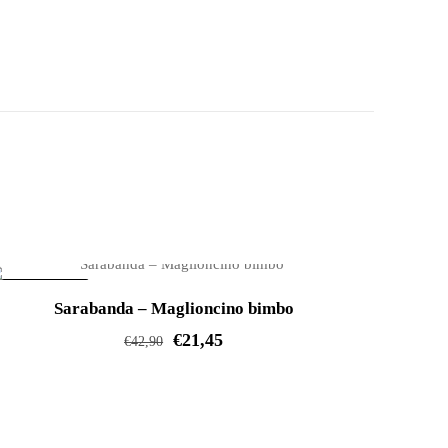
IN OFFERTA!
Sarabanda – Maglioncino bimbo
€
21,45
€
42,90
Questo
prodotto
ha