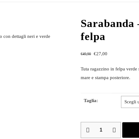
Sarabanda –
felpa
o con dettagli neri e verde
€
27,00
€
49,90
Tuta ragazzino in felpa verde 
mare e stampa posteriore.
Taglia:
Sarabanda
–