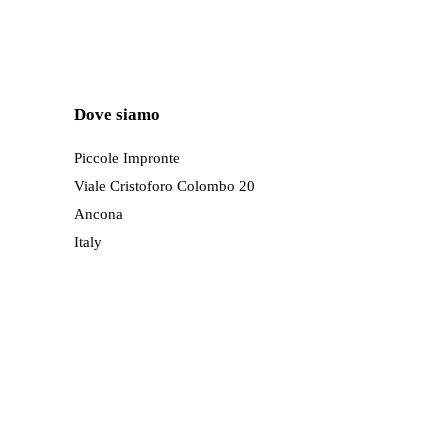
ha
più
varianti.
Le
Dove siamo
opzioni
possono
Piccole Impronte
essere
Viale Cristoforo Colombo 20
scelte
Ancona
nella
Italy
pagina
del
prodotto