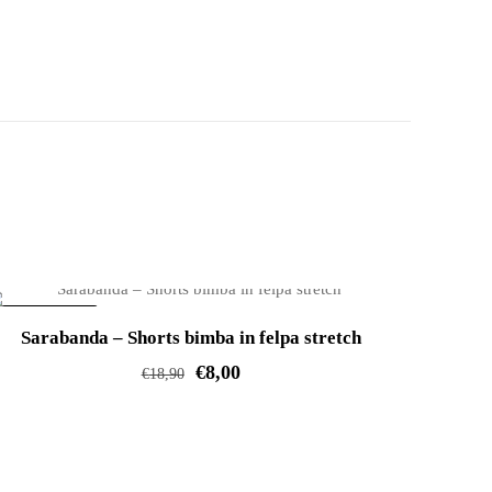
IN OFFERTA!
Sarabanda – Shorts bimba in felpa stretch
€
8,00
€
18,90
Questo
prodotto
ha