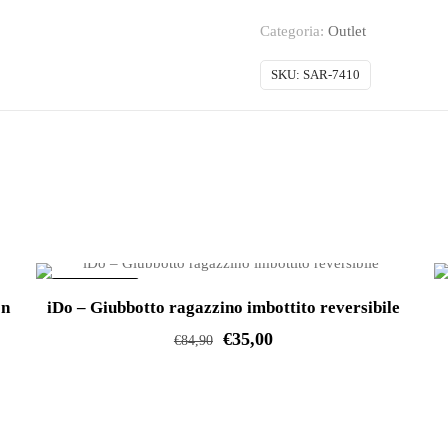
Tuta
Categoria:
Outlet
ragazzino
in
SKU:
SAR-7410
felpa
quantità
IN OFFERTA!
on
iDo – Giubbotto ragazzino imbottito reversibile
€
35,00
€
84,90
Questo
prodotto
ha