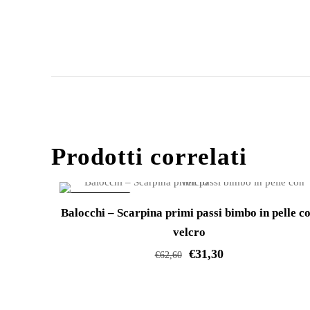
Prodotti correlati
IN OFFERTA!
Balocchi – Scarpina primi passi bimbo in pelle c
velcro
€
31,30
€
62,60
Questo
prodotto