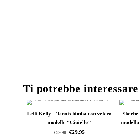
Ti potrebbe interessar
IN OFFERTA!
IN OFF
Lelli Kelly – Tennis bimba con velcro
Skeche
modello “Gioiello”
modello
€
29,95
€
59,90