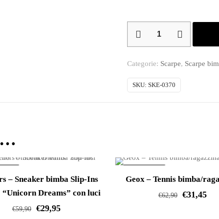
Skechers
–
Sneaker
Categorie:
Scarpe
,
Scarpe bi
junior
modello
SKU:
SKE-0370
“Uno
Lite
Vivid
e…
Splash”
quantità
ERTA!
IN OFFERTA!
rs – Sneaker bimba Slip-Ins
Geox – Tennis bimba/rag
 “Unicorn Dreams” con luci
€
31,45
€
62,90
€
29,95
€
59,90
Questo