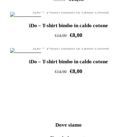
opzioni
pagina
Questo
possono
del
prodotto
essere
IN OFFERTA!
prodotto
iDo – T-shirt bimbo in caldo cotone
ha
scelte
€
8,00
più
nella
€
14,90
varianti.
pagina
Questo
Le
del
prodotto
IN OFFERTA!
opzioni
prodotto
iDo – T-shirt bimbo in caldo cotone
ha
possono
€
8,00
più
€
14,90
essere
varianti.
Questo
scelte
Le
prodotto
nella
opzioni
ha
pagina
possono
più
del
essere
varianti.
prodotto
scelte
Le
Dove siamo
nella
opzioni