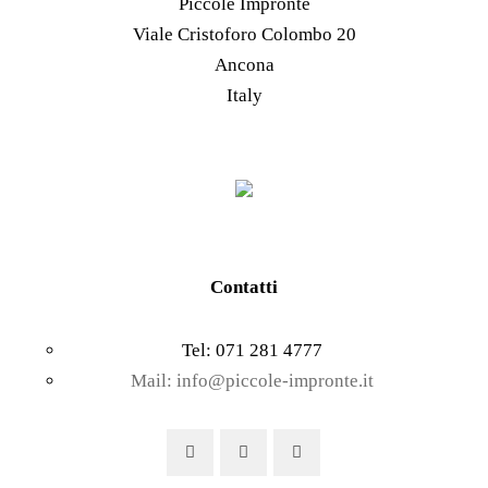
Piccole Impronte
pagina
possono
Viale Cristoforo Colombo 20
del
essere
Ancona
prodotto
scelte
Italy
nella
pagina
del
prodotto
Contatti
Tel: 071 281 4777
Mail: info@piccole-impronte.it