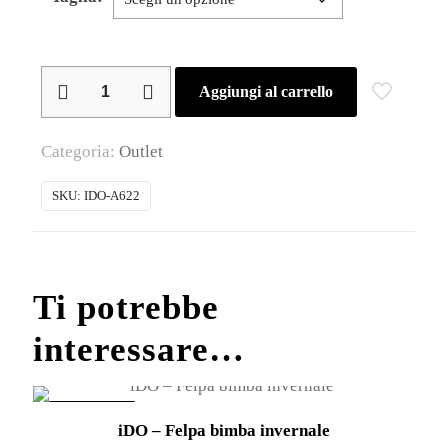
iDO
Aggiungi al carrello
–
Gonna
Categoria:
Outlet
bimba
in
SKU:
IDO-A622
tessuto
quantità
Ti potrebbe
interessare…
IN OFFERTA!
iDO – Felpa bimba invernale