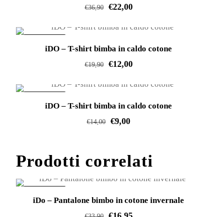
€
22,00
€
36,90
Questo
prodotto
IN OFFERTA!
iDO – T-shirt bimba in caldo cotone
ha
€
12,00
più
€
19,90
varianti.
Questo
Le
prodotto
IN OFFERTA!
opzioni
iDO – T-shirt bimba in caldo cotone
ha
possono
€
9,00
più
€
14,00
essere
varianti.
Questo
scelte
Le
prodotto
Prodotti correlati
nella
opzioni
ha
pagina
possono
più
del
essere
varianti.
IN OFFERTA!
prodotto
iDo – Pantalone bimbo in cotone invernale
scelte
Le
€
16,95
nella
€
33,90