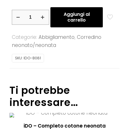
iDO
Aggiungi al
carrello
–
Tutina
Categorie:
Abbigliamento
,
Corredino
neonata
neonato/neonata
in
cotone
SKU:
IDO-B081
quantità
Ti potrebbe
interessare…
iDO – Completo cotone neonata