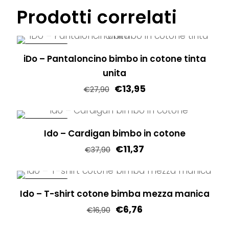
nella
Prodotti correlati
pagina
del
prodotto
IN OFFERTA!
iDo – Pantaloncino bimbo in cotone tinta
unita
€
13,95
€
27,90
Questo
prodotto
IN OFFERTA!
Ido – Cardigan bimbo in cotone
ha
€
11,37
più
€
37,90
varianti.
Questo
Le
prodotto
IN OFFERTA!
opzioni
Ido – T-shirt cotone bimba mezza manica
ha
possono
€
6,76
più
€
16,90
essere
varianti.
Questo