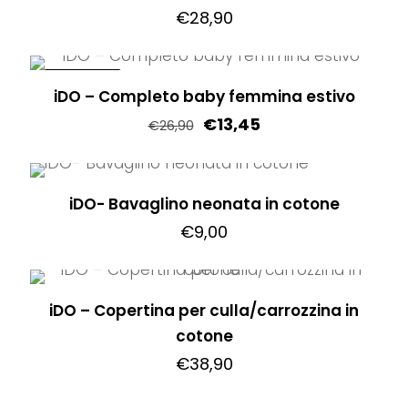
€
28,90
Questo
prodotto
IN OFFERTA!
iDO – Completo baby femmina estivo
ha
€
13,45
più
€
26,90
varianti.
Questo
Le
prodotto
opzioni
iDO- Bavaglino neonata in cotone
ha
possono
€
9,00
più
essere
varianti.
scelte
Le
nella
opzioni
iDO – Copertina per culla/carrozzina in
pagina
possono
cotone
del
essere
€
38,90
prodotto
scelte